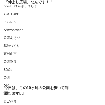
『仲よし広場』なんです！！
ASOBI けんきゅうじょ
YOUTUBE
アパレル
cAnvAs wear
公園あそび
基地づくり
東村山市
公園巡り
SDGs
公園
DIY
今日は、この10ヶ所の公園を歩いて制
覇します
🚶‍♂️
写真
ロゴ作り