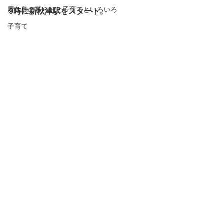
屋久島の暮らしと子育てといろいろ
9時に新秋津駅をスタート。
子育て