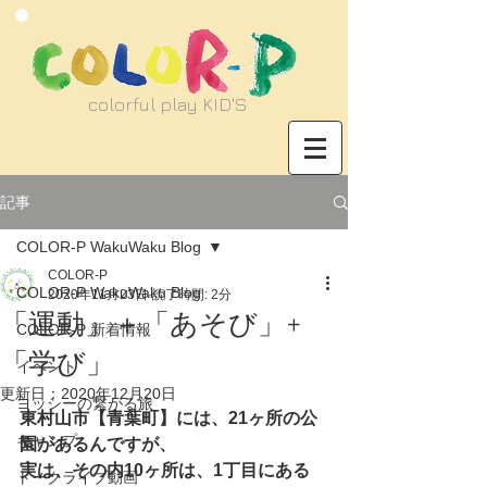
​colorful play KID'S
記事
COLOR-P WakuWaku Blog
COLOR-P
COLOR-P WakuWaku Blog
2020年11月23日
読了時間: 2分
「運動」＋「あそび」+
COLOR-P 新着情報
「学び」
イベント
更新日：
2020年12月20日
ヨッシーの繋がる旅
東村山市【青葉町】には、21ヶ所の公
キャンプ
園があるんですが、
実は、その内10ヶ所は、1丁目にある
トークライブ動画