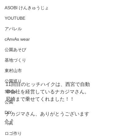
ASOBI けんきゅうじょ
YOUTUBE
アパレル
cAnvAs wear
公園あそび
基地づくり
東村山市
公園巡り
11回目のヒッチハイクは、西宮で自動
車会社を経営しているナカジマさん。
SDGs
尼崎まで乗せてくれました！！
公園
DIY
ナカジマさん、ありがとうございます
^_^
写真
ロゴ作り