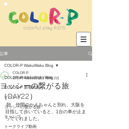
​colorful play KID'S
記事
COLOR-P WakuWaku Blog
COLOR-P
COLOR-P WakuWaku Blog
2019年4月23日
読了時間: 2分
ヨッシーの繋がる旅
COLOR-P 新着情報
（DAY22）
イベント
 朝、仲間のかえちゃんと別れ、大阪を
ヨッシーの繋がる旅
目指して歩いていると、1台の車が止ま
キャンプ
ってくれました。
トークライブ動画