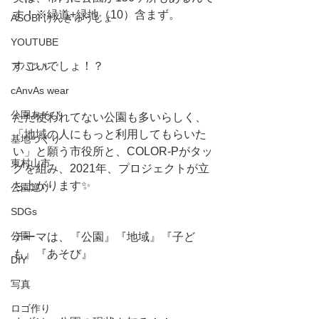
す！※緑道+緑地（10）含まず。
ASOBI けんきゅうじょ
YOUTUBE
すごいでしょ！？
アパレル
cAnvAs wear
公園あそび
ただ使われてない公園も多いらしく、
「地域の人にもっと利用してもらいた
基地づくり
い」と願う市役所と、COLOR-Pがタッ
東村山市
グを組み、2021年、プロジェクトが立
ち上がります✨
公園巡り
SDGs
公園
テーマは、『公園』『地域』『子ど
も』『あそび』
DIY
写真
ロゴ作り