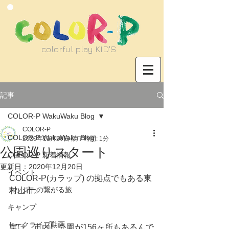
​colorful play KID'S
記事
COLOR-P WakuWaku Blog
COLOR-P
COLOR-P WakuWaku Blog
2020年11月20日
読了時間: 1分
公園巡りスタート
COLOR-P 新着情報
更新日：
2020年12月20日
イベント
COLOR-P(カラップ) の拠点でもある東
ヨッシーの繋がる旅
村山市。
キャンプ
トークライブ動画
実は、市内に公園が156ヶ所もあるんで