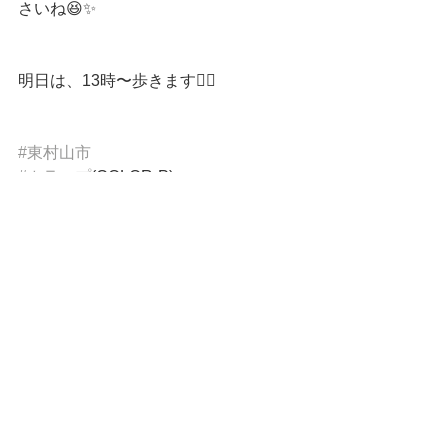
さいね😆✨
明日は、13時〜歩きます🚶‍♂️
#東村山市
#カラップ
(COLOR-P)
#公園
#地域
#あそび
#子ども
#公園巡り
#今月中に全公園制覇
公園あそび
東村山市
公園巡り