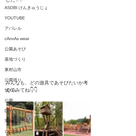
ASOBI けんきゅうじょ
YOUTUBE
アパレル
cAnvAs wear
公園あそび
基地づくり
東村山市
公園巡り
みんなも、どの遊具であそびたいか考
えてみてね👇👇
SDGs
公園
DIY
写真
ロゴ作り