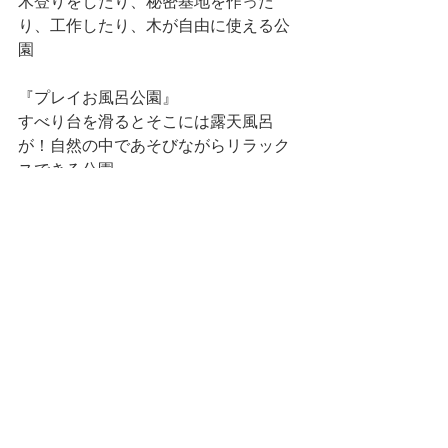
木登りをしたり、秘密基地を作った
り、工作したり、木が自由に使える公
園
『プレイお風呂公園』
すべり台を滑るとそこには露天風呂
が！自然の中であそびながらリラック
スできる公園
『よみがえれ！野生と冒険心公園』
中央の川で魚釣り+ジャングルジムであ
そんだら、火起こしして外でご飯が食
べれる。いろんな廃材を使ってモノづ
くりができる公園
こんな公園があったら毎日あそびに行
っちゃうな〜🤩
近い将来、みんなでこういう公園をつ