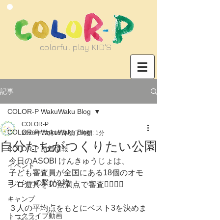
​colorful play KID'S
記事
COLOR-P WakuWaku Blog
COLOR-P
COLOR-P WakuWaku Blog
2020年12月16日
読了時間: 1分
自分たちがつくりたい公園
COLOR-P 新着情報
今日のASOBI けんきゅうじょは、
イベント
子ども審査員が全国にある18個のオモ
ヨッシーの繋がる旅
シロ遊具を10点満点で審査🙆‍♂️🙆‍♀️
キャンプ
３人の平均点をもとにベスト3を決めま
トークライブ動画
した✨✨