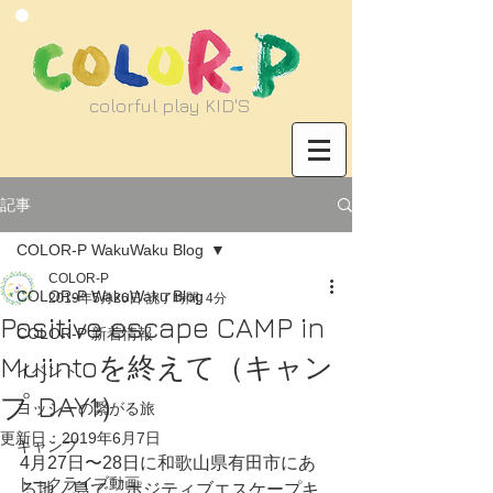
​colorful play KID'S
記事
COLOR-P WakuWaku Blog
COLOR-P
COLOR-P WakuWaku Blog
2019年5月26日
読了時間: 4分
Positive escape CAMP in
COLOR-P 新着情報
Mujintoを終えて（キャン
イベント
プ DAY1）
ヨッシーの繋がる旅
更新日：
2019年6月7日
キャンプ
4月27日〜28日に和歌山県有田市にあ
トークライブ動画
る地ノ島で『ポジティブエスケープキ