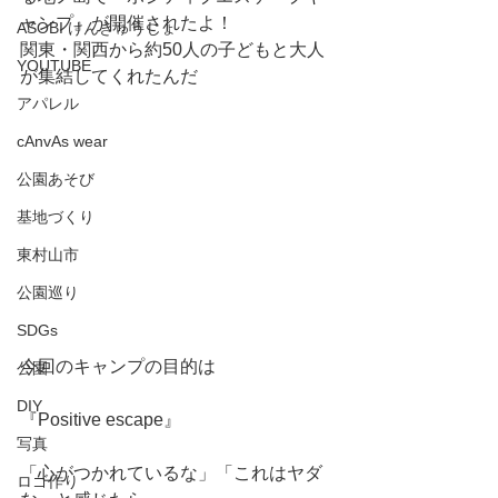
ャンプ』が開催されたよ！
ASOBI けんきゅうじょ
関東・関西から約50人の子どもと大人
YOUTUBE
が集結してくれたんだ
アパレル
cAnvAs wear
公園あそび
基地づくり
東村山市
公園巡り
SDGs
今回のキャンプの目的は
公園
DIY
『Positive escape』
写真
「心がつかれているな」「これはヤダ
ロゴ作り