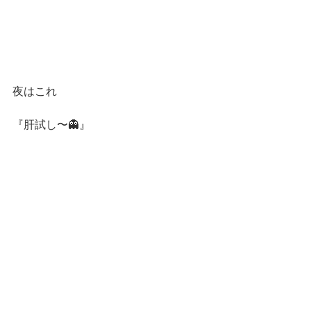
夜はこれ
『肝試し〜👻』
お化け屋敷でどう驚かせるかを考える
中で、非認知能力が身につくという事
で、
今回は子どもが大人を驚かせる
コース、ルール、どこで脅かすか、役
割など全て子ども達に任せた肝試
し！！！